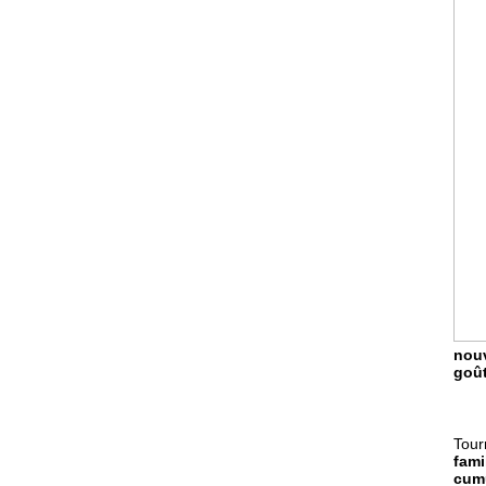
nouv
goût
Tour
fami
cumu