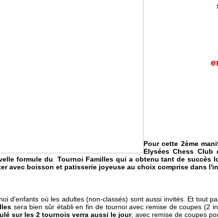
e
Pour cette 2ème mani
Elysées Chess Club 
elle formule du Tournoi Familles qui a obtenu tant de succès lo
er avec boisson et patisserie joyeuse au choix comprise dans l'in
noi d'enfants où les adultes (non-classés) sont aussi invités. Et tout p
lles
sera bien sûr établi en fin de tournoi avec remise de coupes (2 in
lé sur les 2 tournois verra aussi le jour
, avec remise de coupes po