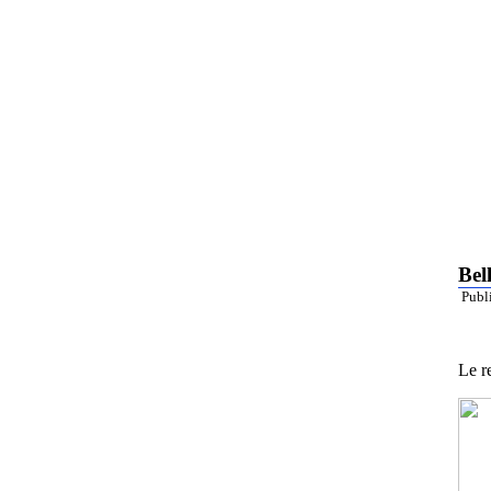
Bel
Publ
Le r