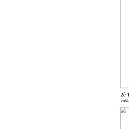
2è
Publ