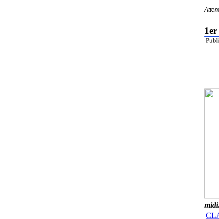
Atten
1e
Publ
midi
CL