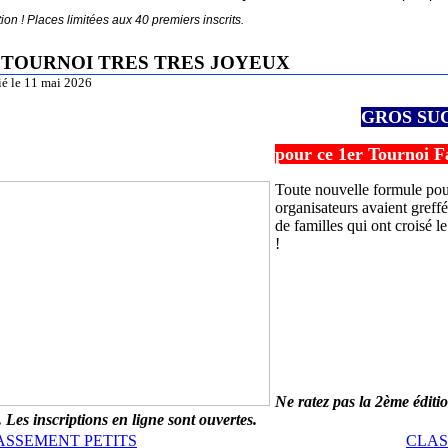
tion ! Places limitées aux 40 premiers inscrits.
r TOURNOI TRES TRES JOYEUX
ié le 11 mai 2026
GROS SU
pour ce 1er Tourn
oi F
Toute nouvelle formule pour 
organisateurs avaient greff
de familles qui ont croisé l
!
Ne ratez pas la 2ème éditi
. Les inscriptions en ligne sont ouvertes.
ASSEMENT PETITS
CLA