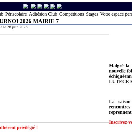
ub
Périscolaire
Adhésion Club
Compétitions
Stages
Votre espace per
URNOI 2026 MAIRIE 7
ié le 28 juin 2026
Malgré la 
nouvelle fo
échiquéen
LUTECE ECH
La saison
rencontres
reprennent.
Inscrivez-v
dhérent privil
égié !